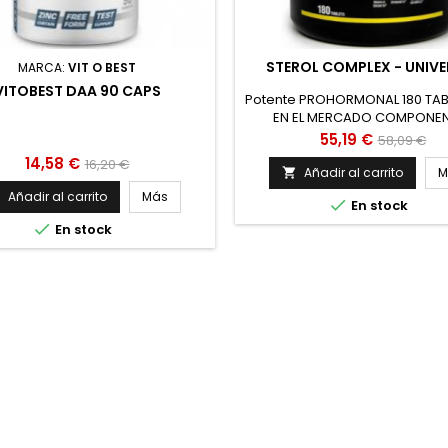
STEROL COMPLEX - UNIVE
MARCA:
VIT O BEST
VITOBEST DAA 90 CAPS
Potente PROHORMONAL 180 TA
EN EL MERCADO COMPONE
NATURALES BIOACTIVOS AUME
Precio
Precio
55,19 €
58,09 €
TESTOSTERONA NATURALM
Precio
Precio
14,58 €
base
16,20 €
MEJORAN LA RECUPERACIÓN M
Añadir al carrito
M

base
MEJORA LAS ERECCIONES Y LA 
Añadir al carrito
Más


En stock

En stock