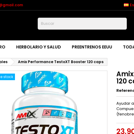
n@gmail.com
E
Buscar
RO
HERBOLARIO Y SALUD
PREENTRENOS EEUU
TODA
ales
Amix Performance TestoXT Booster 120 caps
Amix
e stock
120 
Referen
Ayudar a
Compuest
(fenobrec
23,9