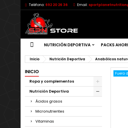
Teléfono:
692 20 26 36
Email:
sportplanetnutritio
NUTRICIÓN DEPORTIVA
PACKS AHOR
Inicio
Nutrición Deportiva
Anabólicos natur
INICIO
Fuera d
Ropa y complementos
Nutrición Deportiva
Ácidos grasos
Micronutrientes
Vitaminas