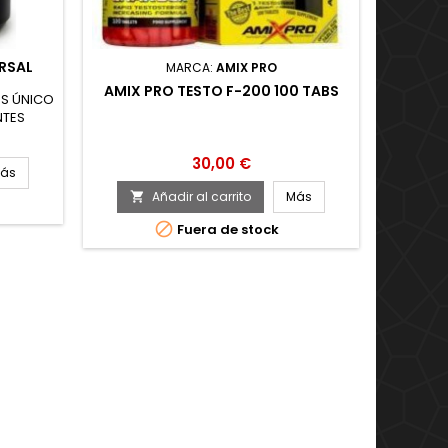
RSAL
MARCA:
AMIX PRO
AMIX PRO TESTO F-200 100 TABS
VITOB
BS ÚNICO
NTES
Andro
NTAN LA
(Extract
ENTE
LHPro (
Precio
30,00 €
USCULAR
ás
LÍBIDO
Añadir al carrito
Más




Fuera de stock
Úl