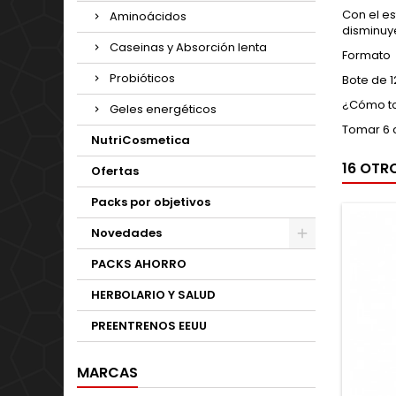
Con el es
Aminoácidos
disminuye
Caseinas y Absorción lenta
Formato
Probióticos
Bote de 1
¿Cómo to
Geles energéticos
Tomar 6 
NutriCosmetica
16 OTR
Ofertas
Packs por objetivos
Novedades
PACKS AHORRO
HERBOLARIO Y SALUD
PREENTRENOS EEUU
MARCAS