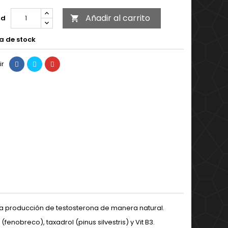
Añadir al carrito
ad

a de stock
ir
a producción de testosterona de manera natural.
fenobreco), taxadrol (pinus silvestris) y Vit B3.