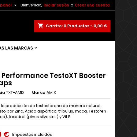

spañol
Bienvenido,
Iniciar sesión
o
Crear una cuenta
shopping_cart
Carrito:
0
Productos - 0,00 €
S LAS MARCAS
 Performance TestoXT Booster
caps
cia
TXT-AMIX
Marca
AMIX
 la producción de testosterona de manera natural.
o por Zinc, Ácido aspártico, tríbulus, maca, Testofen
o), taxadrol (pinus silvestris) y Vit B
0 €
Impuestos incluidos