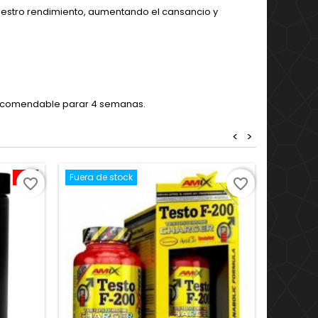
 nuestro rendimiento, aumentando el cansancio y
 recomendable parar 4 semanas.
<
>
-5%
Fuera de stock
favorite_border
favorite_border