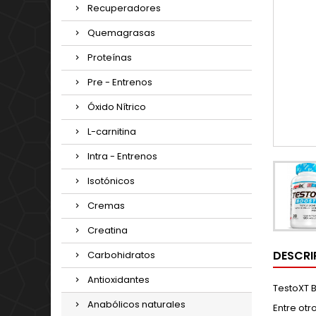
Recuperadores
Quemagrasas
Proteínas
Pre - Entrenos
Óxido Nítrico
L-carnitina
Intra - Entrenos
Isotónicos
Cremas
Creatina
DESCRI
Carbohidratos
Antioxidantes
TestoXT 
Anabólicos naturales
Entre otr