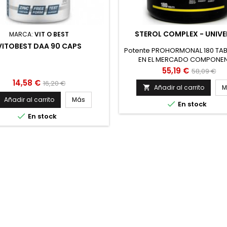
STEROL COMPLEX - UNIVE
MARCA:
VIT O BEST
VITOBEST DAA 90 CAPS
Potente PROHORMONAL 180 TA
EN EL MERCADO COMPONE
NATURALES BIOACTIVOS AUME
Precio
Precio
55,19 €
58,09 €
TESTOSTERONA NATURALM
Precio
Precio
14,58 €
base
16,20 €
MEJORAN LA RECUPERACIÓN M
Añadir al carrito
M

base
MEJORA LAS ERECCIONES Y LA 
Añadir al carrito
Más


En stock

En stock