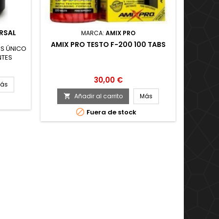
RSAL
MARCA:
AMIX PRO
AMIX PRO TESTO F-200 100 TABS
VITOB
BS ÚNICO
NTES
Andro
NTAN LA
(Extract
ENTE
LHPro (
Precio
30,00 €
USCULAR
ás
LÍBIDO
Añadir al carrito
Más




Fuera de stock
Úl