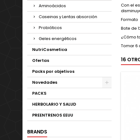
Con el es
Aminoácidos
disminuye
Caseinas y Lentas absorción
Formato
Probióticos
Bote de 1
¿Cómo to
Geles energéticos
Tomar 6 
NutriCosmetica
16 OTR
Ofertas
Packs por objetivos
Novedades
PACKS
HERBOLARIO Y SALUD
PREENTRENOS EEUU
BRANDS