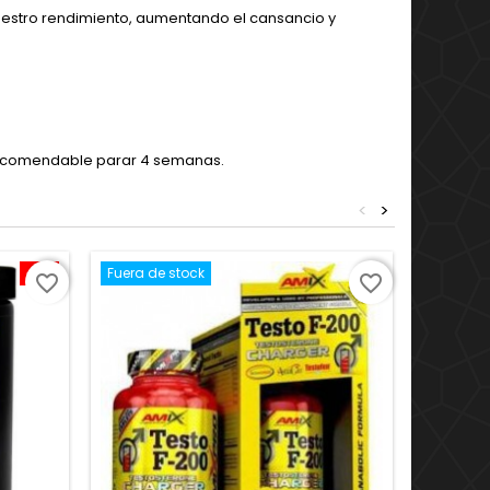
 nuestro rendimiento, aumentando el cansancio y
 recomendable parar 4 semanas.
<
>
-5%
Fuera de stock
favorite_border
favorite_border