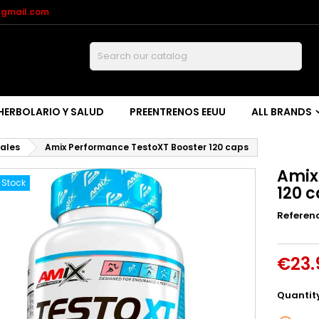
@gmail.com
Buscar
HERBOLARIO Y SALUD
PREENTRENOS EEUU
ALL BRANDS
ales
Amix Performance TestoXT Booster 120 caps
Amix
-Stock
120 
Referen
€23.
Quantit