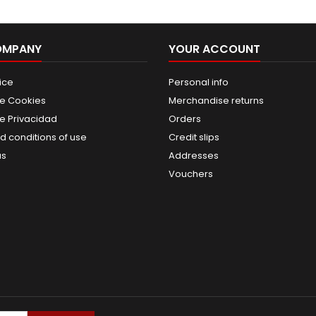
OMPANY
YOUR ACCOUNT
ice
Personal info
de Cookies
Merchandise returns
de Privacidad
Orders
d conditions of use
Credit slips
us
Addresses
Vouchers