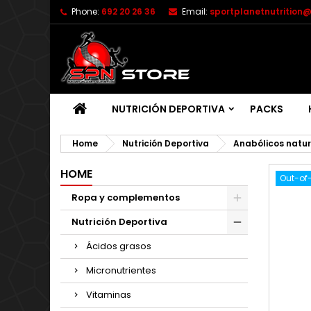
Phone:
692 20 26 36
Email:
sportplanetnutrition
NUTRICIÓN DEPORTIVA
PACKS
Home
Nutrición Deportiva
Anabólicos natur
HOME
Out-of
Ropa y complementos
Nutrición Deportiva
Ácidos grasos
Micronutrientes
Vitaminas