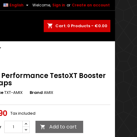

English
Welcome,
Sign in
or
Create an account
shopping_cart
Cart:
0
Products - €0.00
 Performance TestoXT Booster
caps
ce
TXT-AMIX
Brand
AMIX
90
Tax included
Add to cart
y
