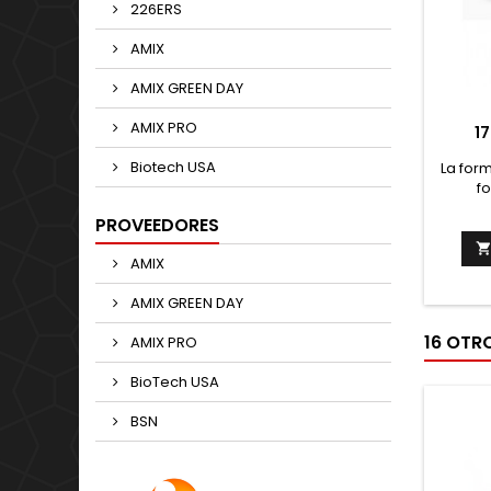
226ERS
AMIX
AMIX GREEN DAY
AMIX PRO
17
Biotech USA
La for
fo
test
PROVEEDORES
ingredi
qu
AMIX
drástic
to
AMIX GREEN DAY
Testo
compo
16 OTR
AMIX PRO
con nu
BioTech USA
BSN