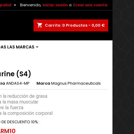

spañol
Bienvenido,
Iniciar sesión
o
Crear una cuenta
shopping_cart
Carrito:
0
Productos - 0,00 €
AS LAS MARCAS
rine (S4)
cia
ANDAS4-MP
Marca
Magnus Pharmaceuticals
 la reducción de grasa
 la masa muscular
e la fuerza
 la composición corporal
 DE DESCUENTO 10%:
RM10