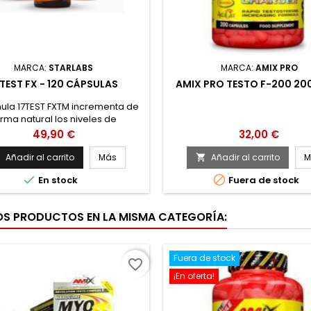
MARCA:
STARLABS
MARCA:
AMIX PRO
TEST FX - 120 CÁPSULAS
AMIX PRO TESTO F-200 20
mula 17TEST FXTM incrementa de
rma natural los niveles de
osterona. Formulado con los
Precio
Precio
49,90 €
32,00 €
entes más potentes y naturales
e te ayudan a incrementar
Añadir al carrito
Más
Añadir al carrito
M


amente tu nivel de testosterona


En stock
Fuera de stock
tal y libre. Potenciador de
sterona 17TEST FXTM combina
nentes de última generación
OS PRODUCTOS EN LA MISMA CATEGORÍA:
trientes anti- estrógenos que
liberan...
Fuera de stock
favorite_border
¡En oferta!