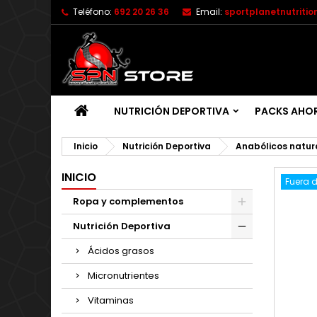
Teléfono:
692 20 26 36
Email:
sportplanetnutriti
NUTRICIÓN DEPORTIVA
PACKS AHO
Inicio
Nutrición Deportiva
Anabólicos natur
INICIO
Fuera d
Ropa y complementos
Nutrición Deportiva
Ácidos grasos
Micronutrientes
Vitaminas