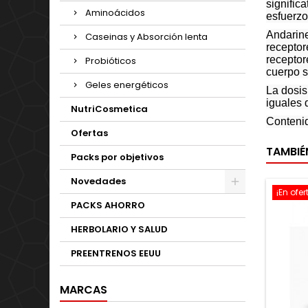
signific
Aminoácidos
esfuerzo
Andarine
Caseinas y Absorción lenta
receptor
receptor
Probióticos
cuerpo s
Geles energéticos
La dosis
iguales 
NutriCosmetica
Contenid
Ofertas
TAMBIÉ
Packs por objetivos
Novedades
¡En ofer
PACKS AHORRO
HERBOLARIO Y SALUD
PREENTRENOS EEUU
MARCAS