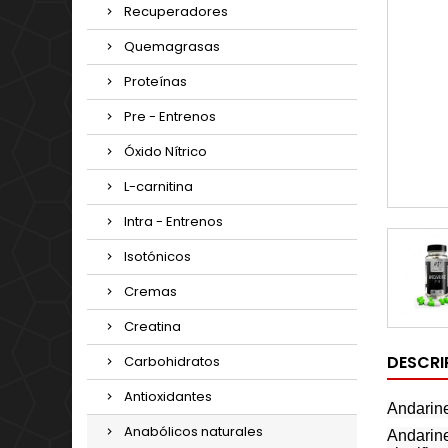
Recuperadores
Quemagrasas
Proteínas
Pre - Entrenos
Óxido Nítrico
L-carnitina
Intra - Entrenos
Isotónicos
Cremas
Creatina
DESCRI
Carbohidratos
Antioxidantes
Andarin
Anabólicos naturales
Andarine