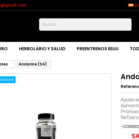
on@gmail.com
E
Buscar
RRO
HERBOLARIO Y SALUD
PREENTRENOS EEUU
TOD
ales
Andarine (S4)
Anda
e stock
Referen
Ayuda en
Aumenta
Promuev
Refuerza
-CODIGO
SA