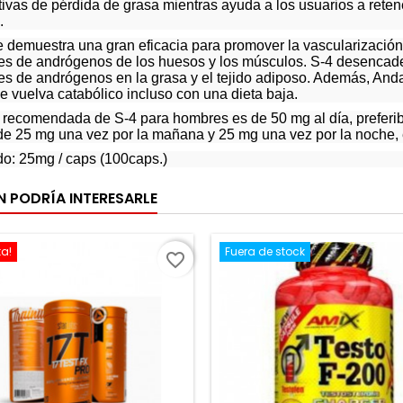
ativas de pérdida de grasa mientras ayuda a los usuarios a rete
.
 demuestra una gran eficacia para promover la vascularización
es de andrógenos de los huesos y los músculos. S-4 desencaden
es de andrógenos en la grasa y el tejido adiposo. Además, Anda
e vuelva catabólico incluso con una dieta baja.
 recomendada de S-4 para hombres es de 50 mg al día, preferib
de 25 mg una vez por la mañana y 25 mg una vez por la noche,
o: 25mg / caps (100caps.)
N PODRÍA INTERESARLE
ta!
Fuera de stock
favorite_border