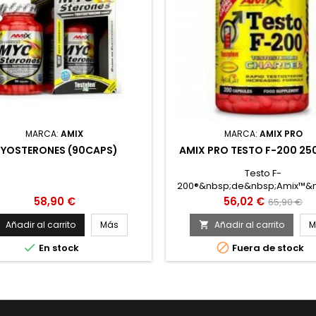
MARCA:
AMIX
MARCA:
AMIX PRO
YOSTERONES (90CAPS)
AMIX PRO TESTO F-200 25
Testo F-
200®&nbsp;de&nbsp;Amix™&n
un complemento alimentici
Precio
Precio
Precio
58,90 €
56,02 €
65,90 €
contiene ingredientes tota
base
naturales tales como: ácid
Añadir al carrito
Más
Añadir al carrito
M


aspártico, Zinc, Arginin


En stock
Fuera de stock
AKG,&nbsp;Tribulus
Terrestris,&nbsp;Maca,&nbsp;
mantenimiento
de&nbsp;los&nbsp;niveles&nbs