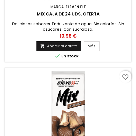
MARCA:
ELEVEN FIT
MIX CAJA DE 24 UDS. OFERTA
Deliciosos sabores. Endulzante de agua. Sin calorías. Sin
azúcares. Con sucralosa.
Precio
10,98 €
Añadir al carrito
Más


En stock
favorite_border