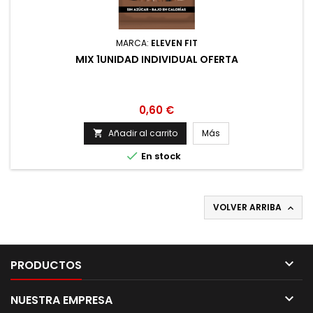
MARCA:
ELEVEN FIT
MIX 1UNIDAD INDIVIDUAL OFERTA
Precio
0,60 €
Añadir al carrito
Más


En stock
VOLVER ARRIBA


PRODUCTOS

NUESTRA EMPRESA