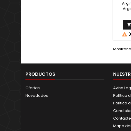
Argi
Argi
Cetogl
biodi
mayor 
en 

Ú
producc
tradu
dureza
Mostrando
PRODUCTOS
NUESTR
Ofertas
Aviso Leg
Novedades
Política 
Política 
Condicio
Contacte
Mapa del 