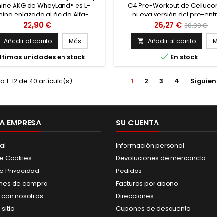
nine AKG de WheyLand® es L-
C4 Pre-Workout de Cellucor
nina enlazada al ácido Alfa-
nueva versión del pre-ent
utarato, lo que incrementa su
superventas anteriormente c
Precio
Precio
Precio
22,90 €
26,27 €
30,90 €
sponibilidad y proporciona un
como C4 Extreme, uno de
base
efecto energético al intervenir
suplementos más vendidos e
Añadir al carrito
Más
Añadir al carrito
M


el ciclo de Krebs. Mejora la
elegido como mejor pre-entr

ltimas unidades en stock
En stock
ión de óxido nítrico, lo que se
año en Europa.
ce en una mayor congestión y
 muscular, así como un mayor
 1-12 de 40 artículo(s)
1
2
3
4
Siguien
rendimiento al mejorar la
oxigenación...
A EMPRESA
SU CUENTA
al
Información personal
de Cookies
Devoluciones de mercancía
de Privacidad
Pedidos
nes de compra
Facturas por abono
 con nosotros
Direcciones
sitio
Cupones de descuento