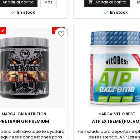
de aminoácidos esenciales en
Root® y AstraGin®. Contiene 4
Añadir al carrito
Más
Añadir al carrito
M


 altamente purificada, libre y
cafeína natural (Coffit Nature


En stock
En stock
stalina en combinación con
gluten, sin lactosa y sin az
glicerol concentrado en
añadido. Apto para personas c
 GlyceroMax® para una mayor
Mejora la congestiçon mus
ación 14700 mg de aminoácidos
ta!
-10%
favorite_border
ales por dosis Aminoácidos de
gran asimilación...
MARCA:
GN NUTRITION
MARCA:
VIT O BEST
PRETRAIN GN PREMIUM
ATP EXTREME (POLVO
ntreno definitivo ,que te ayudará
Formulado para deportes expl
eguir esas congestiones para
de resistencia, ATP Extre