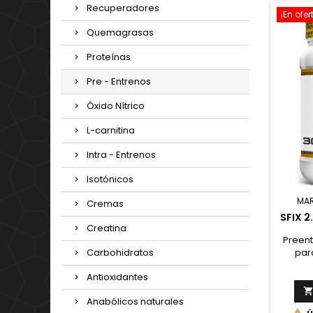
Recuperadores
¡En ofer
Quemagrasas
Proteínas
Pre - Entrenos
Óxido Nítrico
L-carnitina
Intra - Entrenos
Isotónicos
MA
Cremas
SFIX 2
Creatina
Preent
par
Carbohidratos
Antioxidantes
Anabólicos naturales