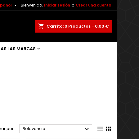

spañol
Bienvenido,
Iniciar sesión
o
Crear una cuenta
shopping_cart
Carrito:
0
Productos - 0,00 €
AS LAS MARCAS



ar por:
Relevancia