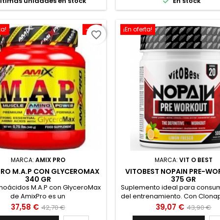

ltimas unidades en stock
En stock
ta!
-12%
¡En oferta!
favorite_border
MARCA:
AMIX PRO
MARCA:
VIT O BEST
PRO M.A.P CON GLYCEROMAX
VITOBEST NOPAIN PRE-W
340 GR
375 GR
noácidos M.A.P con GlyceroMax
Suplemento ideal para consum
de AmixPro es un
del entrenamiento. Con Clonap
mento alimenticio pre-entreno
Alanina, L-Arginina, L-Citruli
Precio
Precio
Precio
Precio
37,58 €
39,07 €
42,70 €
43,90 €
en polvo a
Tirosina, Oxystorm®, Ashwa
base
base