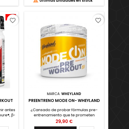

Últimas unidades en stock
-11%
favorite_border
favorite_border
MARCA:
WHEYLAND
ORKOUT
PREENTRENO MODE ON- WHEYLAND
ir antes
¿Cansado de probar fórmulas pre-
ure®, β-
entrenamiento que te prometen
na, L-
grandes efectos sin llegar a notar casi
Precio
29,90 €
nature
nada? ¿Sueles comenzar tu