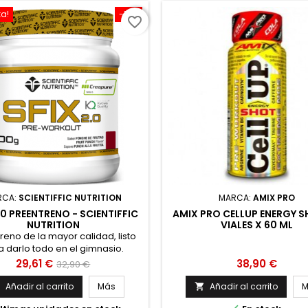
ta!
-10%
favorite_border
RCA:
SCIENTIFFIC NUTRITION
MARCA:
AMIX PRO
.0 PREENTRENO - SCIENTIFFIC
AMIX PRO CELLUP ENERGY S
NUTRITION
VIALES X 60 ML
reno de la mayor calidad, listo
a darlo todo en el gimnasio.
Precio
Precio
Precio
29,61 €
38,90 €
32,90 €
base
Añadir al carrito
Más
Añadir al carrito
M

