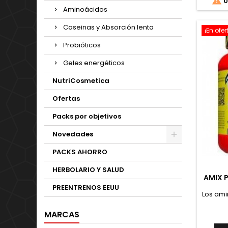

Ú
Aminoácidos
Caseinas y Absorción lenta
¡En ofer
Probióticos
Geles energéticos
NutriCosmetica
Ofertas
Packs por objetivos
Novedades
PACKS AHORRO
HERBOLARIO Y SALUD
AMIX 
PREENTRENOS EEUU
Los ami
comple
MARCAS