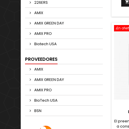
base 
226ERS
forma
cri
AMIX
polvo
AMIX GREEN DAY
hidrat
¡En ofer
esenci
AMIX PRO
Biotech USA
PROVEEDORES
AMIX
AMIX GREEN DAY
AMIX PRO
BioTech USA
BSN
El pree
a cons