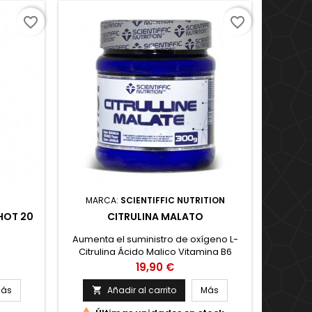
favorite_border
favorite_border
MARCA:
SCIENTIFFIC NUTRITION
HOT 20
CITRULINA MALATO
Aumenta el suministro de oxígeno L-
Citrulina Ácido Malico Vitamina B6
Precio
19,90 €
ás
Añadir al carrito
Más
