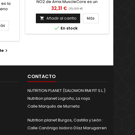
NO2 de Amix MuscleCore es un
 es la
producto para tomar antes de un
Precio
Precio
32,31 €
35,90 €
reno
entrenamiento que contiene que
onocido
base
contiene ActiNOS™ en combinación
Añadir al carrito
Más

 los
con L-arginina alfa-cetoglutarato,
n USA y
ás

En stock
Beta-Alanina (CarnoSyn®),
eno del
ALA, Cafeína, Zinc, vitaminas B6 y
vitaminas B12 Hell's NO2 es el mejor
aliado en nutrición deportiva antes del
te
entrenamiento para los objetivos

más...
CONTACTO
NUTRITION PLANET (SALOMON RMI FIT S.L.)
Nutrition planet Logroño, La rioja:
Calle Marqués de Murrieta
Nutrition planet Burgos, Castilla y León :
Calle Canónigo Isidoro Díaz Marugarren