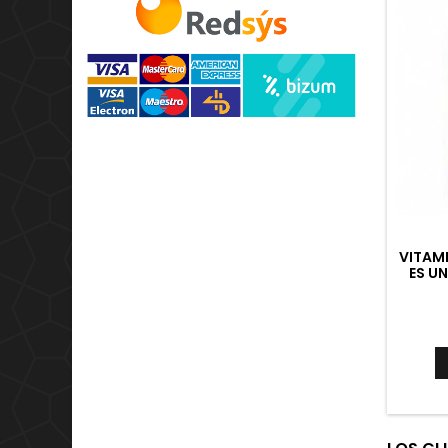
VITAMI
ES U
QU
INMUN