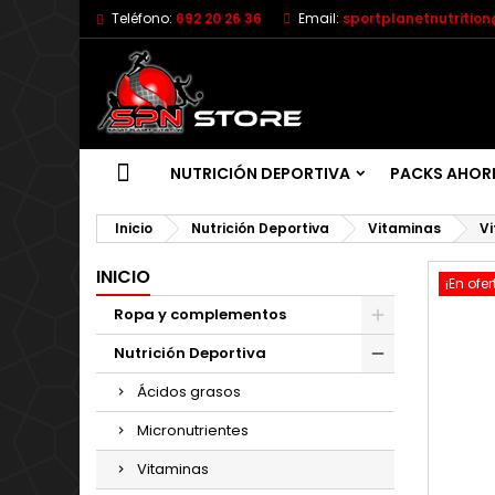
Teléfono:
692 20 26 36
Email:
sportplanetnutritio
NUTRICIÓN DEPORTIVA
PACKS AHOR
Inicio
Nutrición Deportiva
Vitaminas
Vi
INICIO
¡En ofer
Ropa y complementos
Nutrición Deportiva
Ácidos grasos
Micronutrientes
Vitaminas