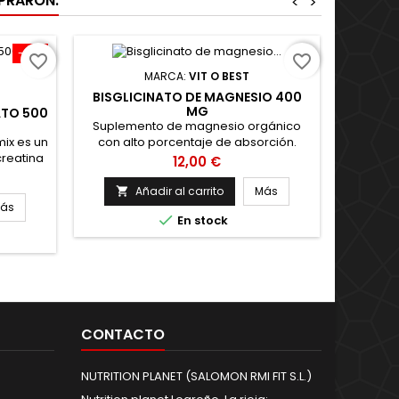
MPRARON:
<
>
-10%
¡En oferta
favorite_border
favorite_border
MARCA:
VIT O BEST
BISGLICINATO DE MAGNESIO 400
VITOB
MG
ATO 500
Suplemento de magnesio orgánico
Contien
ix es un
con alto porcentaje de absorción.
reatina
Contiene bisglicinato de magnesio
Precio
12,00 €
PLC,
(Albion™). Ayuda a mantener el
a
equilibrio electrolítico, el metabolismo
Añadir al carrito
Más


 de
energético, los huesos y los dientes en
ás

En stock
miento
condiciones normales. Contribuye a
jercicios
disminuir el cansancio y la fatiga, y a
 El
mantener el funcionamiento normal
 fosfato
del sistema nervioso y de los...
a fuente
CONTACTO
NUTRITION PLANET (SALOMON RMI FIT S.L.)