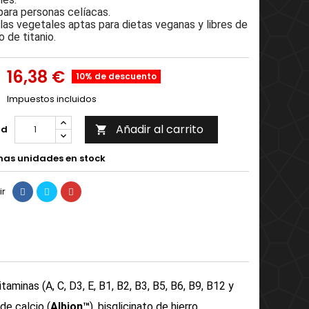
para personas celíacas.
las vegetales aptas para dietas veganas y libres de
o de titanio.
16,38 €
10% de descuento
Impuestos incluidos
Añadir al carrito
ad

mas unidades en stock
ir
taminas (A, C, D3, E, B1, B2, B3, B5, B6, B9, B12 y
 de calcio (
Albion™
), bisglicinato de hierro