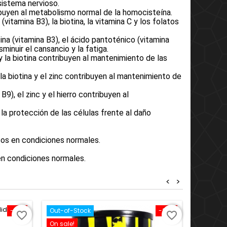
sistema nervioso.
ribuyen al metabolismo normal de la homocisteína.
 (vitamina B3), la biotina, la vitamina C y los folatos
acina (vitamina B3), el ácido pantoténico (vitamina
sminuir el cansancio y la fatiga.
A y la biotina contribuyen al mantenimiento de las
A, la biotina y el zinc contribuyen al mantenimiento de
B9), el zinc y el hierro contribuyen al
 la protección de las células frente al daño
sos en condiciones normales.
 en condiciones normales.
<
>
-10%
Out-of-Stock
-20%
On sale!
favorite_border
favorite_border
On sale!