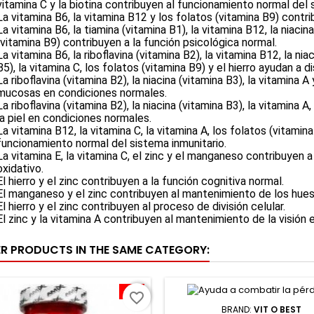
vitamina C y la biotina contribuyen al funcionamiento normal del 
La vitamina B6, la vitamina B12 y los folatos (vitamina B9) cont
La vitamina B6, la tiamina (vitamina B1), la vitamina B12, la niacina
(vitamina B9) contribuyen a la función psicológica normal.
La vitamina B6, la riboflavina (vitamina B2), la vitamina B12, la ni
B5), la vitamina C, los folatos (vitamina B9) y el hierro ayudan a di
La riboflavina (vitamina B2), la niacina (vitamina B3), la vitamina 
mucosas en condiciones normales.
La riboflavina (vitamina B2), la niacina (vitamina B3), la vitamina 
la piel en condiciones normales.
La vitamina B12, la vitamina C, la vitamina A, los folatos (vitamina 
funcionamiento normal del sistema inmunitario.
La vitamina E, la vitamina C, el zinc y el manganeso contribuyen a
oxidativo.
El hierro y el zinc contribuyen a la función cognitiva normal.
El manganeso y el zinc contribuyen al mantenimiento de los hue
El hierro y el zinc contribuyen al proceso de división celular.
El zinc y la vitamina A contribuyen al mantenimiento de la visión
ER PRODUCTS IN THE SAME CATEGORY:
-11%
favorite_border
BRAND:
VIT O BEST