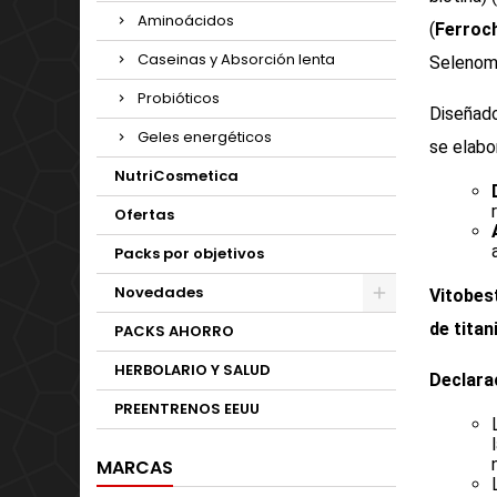
Aminoácidos
(
Ferroc
Caseinas y Absorción lenta
Selenome
Probióticos
Diseñado
Geles energéticos
se elabo
NutriCosmetica
Ofertas
Packs por objetivos
Novedades
Vitobes
de titan
PACKS AHORRO
HERBOLARIO Y SALUD
Declara
PREENTRENOS EEUU
MARCAS