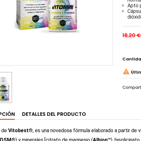
Apto 
Cápsu
dióxid
18,20 €
Cantid

Últi
Compart
PCIÓN
DETALLES DEL PRODUCTO
, de
Vitobest®
, es una novedosa fórmula elaborado a partir de vi
DSM®
) y minerales [citrato de magnesio (
Albion™
), bisglicinato