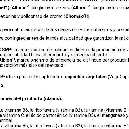
hel™
) (
Albion™
), bisglicinato de zinc (
Albion™
), bisglicinato de m
tionina y policonato de cromo (
Chomax®
)].
 para cubrir las necesidades diarias de estos nutrientes y permi
ra con ingredientes de la más alta calidad que garantizan la máx
DSM®
: marca sinónimo de calidad, es líder en la producción de 
responsabilidad hacia el producto y el medioambiente.
Albion™
: marca sinónimo de eficiencia, se distingue por produci
1
absorción más alto del mercado
.
t®
utiliza para este suplemento
cápsulas vegetales
(VegeCap
io
.
ciones del producto (claims):
La vitamina B6, la riboflavina (vitamina B2), la tiamina (vitamina B1)
la vitamina C, el ácido pantoténico (vitamina B5), el manganeso 
normal.
La vitamina B6, la riboflavina (vitamina B2), la tiamina (vitamina B1)