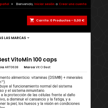

spañol
Bienvenido,
Iniciar sesión
o
Crear una cuenta
shopping_cart
Carrito:
0
Productos - 0,00 €
S LAS MARCAS
est VitoMin 100 caps
cia
ART0638
Marca
Vit O Best
mento alimenticio: vitaminas (DSM®) + minerales
n™).
ibuye al funcionamiento normal del sistema
so y el sistema inmunitario.
a la protección de las células frente al daño
ivo, a disminuir el cansancio y la fatiga, y a
er la piel, los huesos y la visión en condiciones
les.