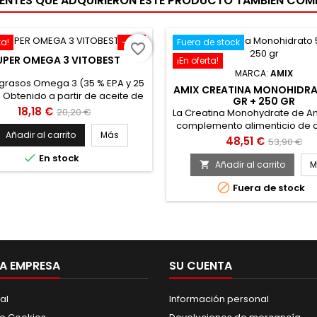
IENTES QUE ADQUIRIERON ESTE PRODUCTO TAMBIÉN CO
ta!
-10%
Fuera de stock
favorite_border
UPER OMEGA 3 VITOBEST
¡En oferta!
MARCA:
AMIX
grasos Omega 3 (35 % EPA y 25
AMIX CREATINA MONOHIDR
 Obtenido a partir de aceite de
GR + 250 GR
do destilado molecularmente.
Precio
Precio
18,18 €
20,20 €
La Creatina Monohydrate de Am
a mantener el funcionamiento
complemento alimenticio de c
base
l del corazón, el cerebro y la
Añadir al carrito
Más

monohidrato testada con H
Precio
Precio
48,51 €
53,90 €
. Apto para personas celíacas.
sistema que garantiza l

base
En stock
creatina totalmente libre
Añadir al carrito
M

impurezas, mejora el rendi

Fuera de stock
físico en series sucesivas de e
breves de alta intensidad
monohidrato de creatina crea
de creatina que representa un
de energía...
A EMPRESA
SU CUENTA
al
Información personal