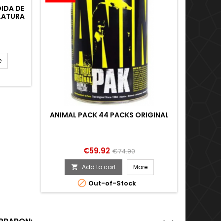
IDA DE
LATURA
 DESEO
E LAS
e
ANIMAL PACK 44 PACKS ORIGINAL
VITAMIN
Price
Regular
€59.92
€74.90
price
Add to cart
More


Out-of-Stock