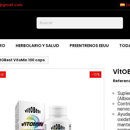
n@gmail.com
E
Buscar
RO
HERBOLARIO Y SALUD
PREENTRENOS EEUU
TODA
tOBest VitoMin 100 caps
VitOB
ta!
-10%
Referen
Suple
(Albio
Contr
nervio
Ayuda 
oxidat
manten
norma