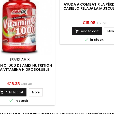
AYUDA A COMBATIR LA PÉRD
CABELLO.RELAJA LA MUSCU
DE LA URETRA.MANTIENE EL
SEXUAL.MANTENIMIENTO D
FUNCIONE
Price
Regular
€19.08
€21.20
price
Add to cart
Mor


In stock
BRAND:
AMIX
N C 1000 DE AMIX NUTRITION
NA VITAMINA HIDROSOLUBLE
E FORTALECE EL SISTEMA
OLÓGICO.VITAMIN C 1000 ES
UN COMPUES
Price
Regular
€16.38
€18.40
price
Add to cart
More


In stock