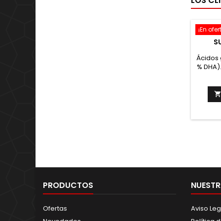
LOS CL
¡En ofer
S
Ácidos 
% DHA).
pesca
Ayuda 
norma
visión
PRODUCTOS
NUESTR
Ofertas
Aviso Leg