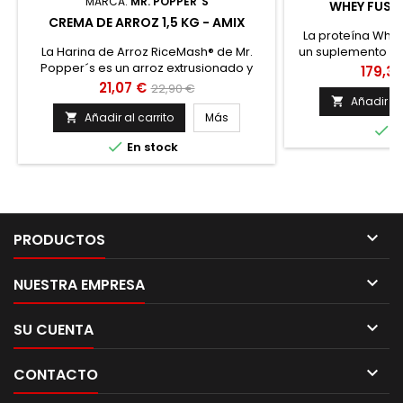
MARCA:
MR. POPPER´S
WHEY FUSI
CREMA DE ARROZ 1,5 KG - AMIX
La proteína Whe
La Harina de Arroz RiceMash® de Mr.
un suplemento de
Popper´s es un arroz extrusionado y
calidad y exc
Precio
179,31
molido para preparar cremas
Fusion contiene un
Precio
Precio
21,07 €
22,90 €
instantáneas, ideal para preparar
compuesta por C
Añadir al

base
muffins, pan, tortitas... Es un producto
Instantáneo 
Añadir al carrito
Más


E
compuesto por harina de arroz
Temperatura (

En stock
instantánea disponible en varios
Suero CFM®, 
sabores, es una deliciosa y cómoda
aminoácidos ideal
forma de tomar arroz gracias su
rápida absor
excelente solubilidad Preparación en 2...
cont

PRODUCTOS

NUESTRA EMPRESA

SU CUENTA

CONTACTO