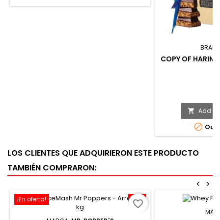
BRAND
COPY OF HARINA 
P
€
Add to 


Out-
LOS CLIENTES QUE ADQUIRIERON ESTE PRODUCTO
TAMBIÉN COMPRARON:
<
>
¡En oferta!
-8%
favorite_border
MAR