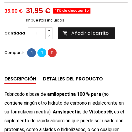
31,95 €
35,90 €
11% de descuento
Impuestos incluidos
Añadir al carrito
Cantidad

Compartir
DESCRIPCIÓN
DETALLES DEL PRODUCTO
Fabricado a base de
amilopectina 100 % pura
(no
contiene ningún otro hidrato de carbono ni edulcorante en
su formulación neutra),
Amylopectin
, de
Vitobest®
, es el
suplemento de rápida absorción que puede ser usado con
proteínas, como aislados o hidrolizados, o con cualquier