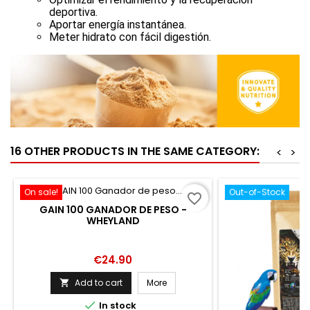
deportiva.
Aportar energía instantánea.
Meter hidrato con fácil digestión.
16 OTHER PRODUCTS IN THE SAME CATEGORY:
<
>
On sale!
Out-of-Stock
favorite_border
GAIN 100 GANADOR DE PESO -
WHEYLAND
Price
€24.90
Add to cart
More


In stock