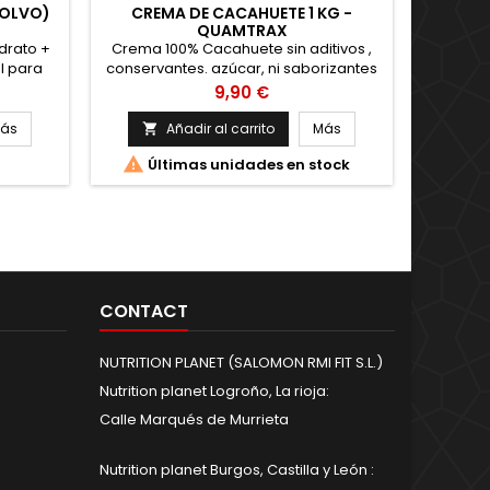
POLVO)
CREMA DE CACAHUETE 1 KG -
QUAMTRAX
C4 
drato +
Crema 100% Cacahuete sin aditivos ,
l para
conservantes. azúcar, ni saborizantes
Bebida 
. Sin
de ningún tipo.
Precio
9,90 €
sin azúc
Creatina
Argin
 Envío
ás
Añadir al carrito
Más

Informa
 Compra
española


Últimas unidades en stock
 MAÑANA
RECÍBEL
ntes de
Compra 
MO ENVÍO
HOY MIS
CONTACT
NUTRITION PLANET (SALOMON RMI FIT S.L.)
Nutrition planet Logroño, La rioja:
Calle Marqués de Murrieta
Nutrition planet Burgos, Castilla y León :