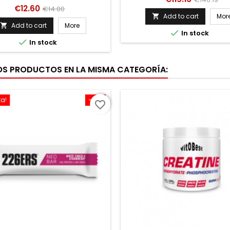
OSCONTRIBUYE AL MANTENI
Price
Regular
€12.60
€14.00
price
Add to cart
Mor

price
Add to cart
More


In stock

In stock
OS PRODUCTOS EN LA MISMA CATEGORÍA:
ta!
-10%
favorite_border