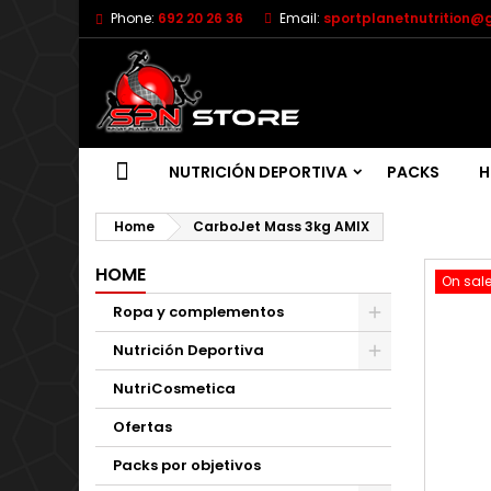
Phone:
692 20 26 36
Email:
sportplanetnutrition@
NUTRICIÓN DEPORTIVA
PACKS
H
Home
CarboJet Mass 3kg AMIX
HOME
On sale
Ropa y complementos
Nutrición Deportiva
NutriCosmetica
Ofertas
Packs por objetivos