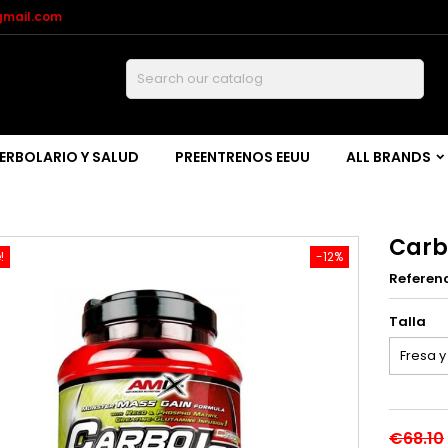
gmail.com
Buscar
ERBOLARIO Y SALUD
PREENTRENOS EEUU
ALL BRANDS
Carb
!
-12%
Referen
Talla
€68.10