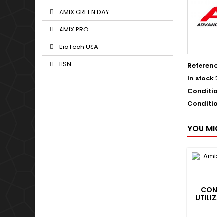
AMIX GREEN DAY
AMIX PRO
BioTech USA
BSN
Referen
In stock
Conditi
Conditi
YOU MI
CONT
UTILI
F