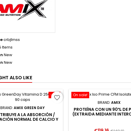
ce
crbjtmss
5 Items
on
New
on
New
GHT ALSO LIKE
-10%
On sale!
favorite_border
BRAND:
AMIX
BRAND:
AMIX GREEN DAY
PROTEÍNA CON UN 90% DE 
(EXTRAIDA MEDIANTE INTE
RIBUYE A LA ABSORCIÓN /
IÓNICO Y FLUJO CRUZADO
ZACIÓN NORMAL DE CALCIO Y
AISLADO PURO DE SUERO DE
ÓSFOROCONTRIBUYE AL
DE GRAN
MANTENIMIENTO DE LOS
Price
Regular
€119.16
€140.19