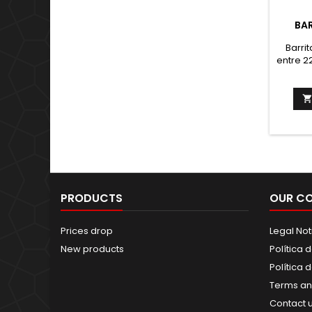
BAR
Barri
entre 2
1,5 g 
la ant
toque c
ideal
cual
aporte
entrena
PRODUCTS
OUR C
Prices drop
Legal Not
New products
Política 
Política 
Terms an
Contact 