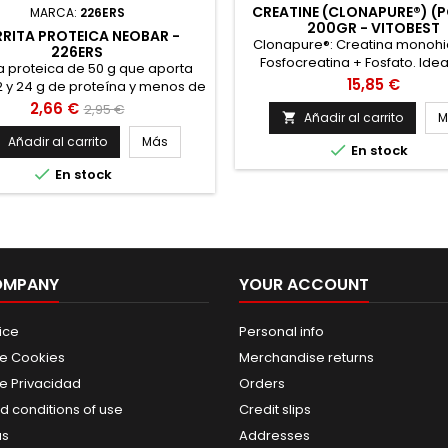
CREATINE (CLONAPURE®) (
MARCA:
226ERS
200GR - VITOBEST
RITA PROTEICA NEOBAR -
Clonapure®: Creatina monohi
226ERS
Fosfocreatina + Fosfato. Idea
ta proteica de 50 g que aporta
atletas de alto rendimiento
Precio
15,85 €
2 y 24 g de proteína y menos de
necesidad de fase de carga. 
de azúcar. Una reformulación de
Precio
Precio
2,66 €
2,95 €
micronizada. Información de
Añadir al carrito
M

erior a la que se le ha dado un
base
Envío Península española -
rujiente y nuevos sabores, son
Añadir al carrito
Más


En stock
antes de las 17:00 y RECÍBELO
es para tomar como snack en
Envío en Logroño - Compra a

En stock
quier momento del día, como
las 19:30 y RECÍBELO HOY MIS
 proteico y como recuperadora
GRATIS a partir de 49€
muscular después de los
mientos. Información de Envío...
OMPANY
YOUR ACCOUNT
ice
Personal info
de Cookies
Merchandise returns
de Privacidad
Orders
d conditions of use
Credit slips
us
Addresses