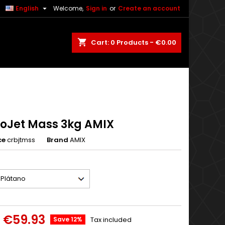

English
Welcome,
Sign in
or
Create an account
shopping_cart
Cart:
0
Products - €0.00
oJet Mass 3kg AMIX
ce
crbjtmss
Brand
AMIX
€59.93
Save 12%
Tax included