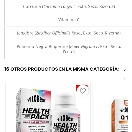
Cúrcuma (
Curcuma Longa L
, Exto. Seco, Rizoma)
Vitamina C
Jengibre (
Zingiber Officinalis Rosc
., Exto. Seco, Rizoma)
Pimienta Negra Bioperine (
Piper Nigrum L
, Exto. Seco,
Fruto)
16 OTROS PRODUCTOS EN LA MISMA CATEGORÍA:
>
<
-10%
favorite_border