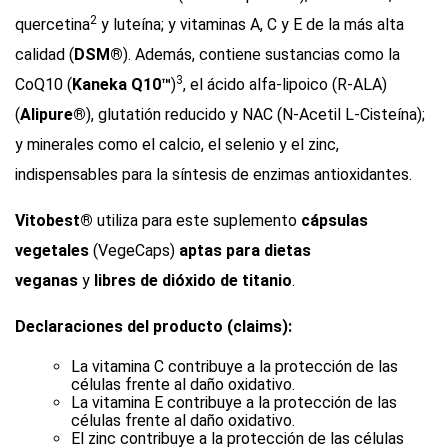
2
quercetina
y luteína; y vitaminas A, C y E de la más alta
calidad (
DSM®
). Además, contiene sustancias como la
3
CoQ10 (
Kaneka Q10™
)
, el ácido alfa-lipoico (R-ALA)
(
Alipure®
), glutatión reducido y NAC (N-Acetil L-Cisteína);
y minerales como el calcio, el selenio y el zinc,
indispensables para la síntesis de enzimas antioxidantes.
Vitobest®
utiliza para este suplemento
cápsulas
vegetales
(VegeCaps)
aptas para dietas
veganas
y
libres de dióxido de titanio
.
Declaraciones del producto (claims):
La vitamina C contribuye a la protección de las
células frente al daño oxidativo.
La vitamina E contribuye a la protección de las
células frente al daño oxidativo.
El zinc contribuye a la protección de las células