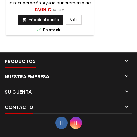
la recuperación. Ayuda al incremento de
masa muscular y acelera la
Precio
Precio
12,69 €
14,10 €
regeneración del músculo. Ayuda a
base
combatir la ansiedad, el estrés y la
Añadir al carrito
Más

depresión.

En stock

PRODUCTOS

NUESTRA EMPRESA

SU CUENTA

CONTACTO