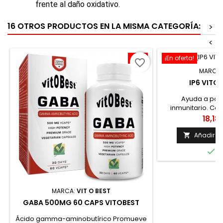
frente al daño oxidativo.
16 OTROS PRODUCTOS EN LA MISMA CATEGORÍA:
>
<
-10%
¡En oferta!
favorite_border
MARCA
IP6 VITO
Ayuda a pote
inmunitario. Con
niveles de ácido 
Preci
18,18
de diabetes tipo 
celíacas. Cápsu
Añadir al

para dietas vegan

E
de 
MARCA:
VIT O BEST
GABA 500MG 60 CAPS VITOBEST
Ácido gamma-aminobutírico Promueve