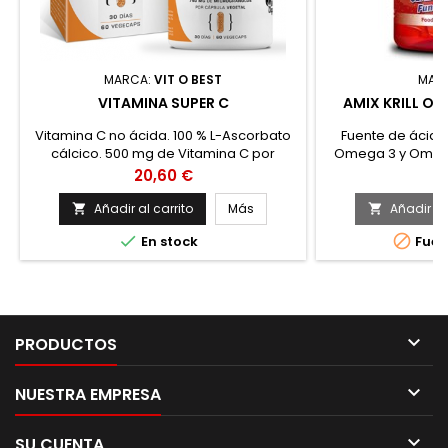
MARCA:
VIT O BEST
MAR
VITAMINA SUPER C
AMIX KRILL OI
Vitamina C no ácida. 100 % L-Ascorbato
Fuente de ácido
cálcico. 500 mg de Vitamina C por
Omega 3 y Omega
cápsula. Apto para personas celíacas.
que el ace
Precio
Pr
20,60 €
31
Cápsulas con microgránulos para una
biodisponibilidad óptima. Cápsulas
Añadir al carrito
Más
Añadir al


vegetales aptas para dietas veganas y


En stock
Fuer
libres de dióxido de titanio.

PRODUCTOS

NUESTRA EMPRESA

SU CUENTA