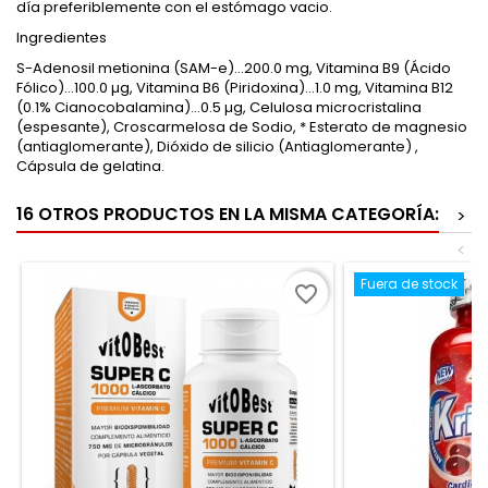
día preferiblemente con el estómago vacio.
Ingredientes
S-Adenosil metionina (SAM-e)...200.0 mg, Vitamina B9 (Ácido
Fólico)...100.0 µg, Vitamina B6 (Piridoxina)...1.0 mg, Vitamina B12
(0.1% Cianocobalamina)...0.5 µg, Celulosa microcristalina
(espesante), Croscarmelosa de Sodio, * Esterato de magnesio
(antiaglomerante), Dióxido de silicio (Antiaglomerante) ,
Cápsula de gelatina.
16 OTROS PRODUCTOS EN LA MISMA CATEGORÍA:
>
<
Fuera de stock
favorite_border