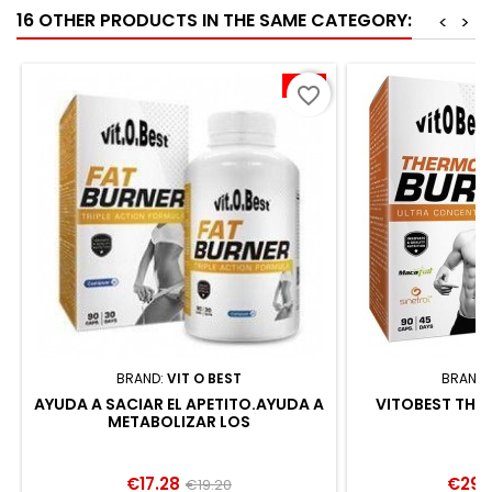
16 OTHER PRODUCTS IN THE SAME CATEGORY:
<
>
-10%
favorite_border
BRAND:
VIT O BEST
BRAND:
AYUDA A SACIAR EL APETITO.AYUDA A
VITOBEST THE
METABOLIZAR LOS
HIDRATOS.AUMENTA LA QUEMA DE
GRASAS.
Price
Regular
Price
€17.28
€29.
€19.20