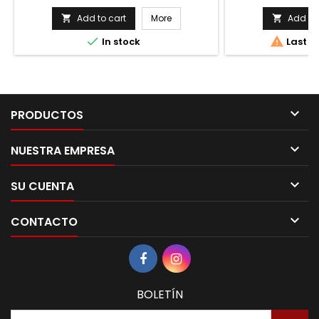
price
Add to cart
More
Add to 




In stock
Last it

PRODUCTOS

NUESTRA EMPRESA

SU CUENTA

CONTACTO
BOLETÍN