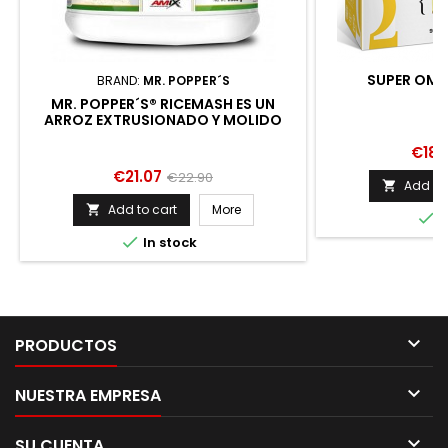
SUPER OME
BRAND:
MR. POPPER´S
MR. POPPER´S® RICEMASH ES UN
ARROZ EXTRUSIONADO Y MOLIDO
PARA PREPARAR CREMAS
Price
INSTANTÁNEAS. ES UN INGREDIENTE
€18.
MUY VERSÁTIL CON E
Price
Regular
€21.07
€22.90
Add to 

price
Add to cart
More


I

In stock

PRODUCTOS

NUESTRA EMPRESA

SU CUENTA