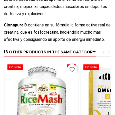
creatina, mejora las capacidades musculares en deportes
de fuerza y explosivos.
Clonapure®
contiene en su fórmula la forma activa real de
creatina, que es fosfocreatina, haciéndola mucho más
efectiva y consiguiendo un aporte de energía inmediato.
16 OTHER PRODUCTS IN THE SAME CATEGORY:
<
>
On sale!
-8%
On sale!
favorite_border