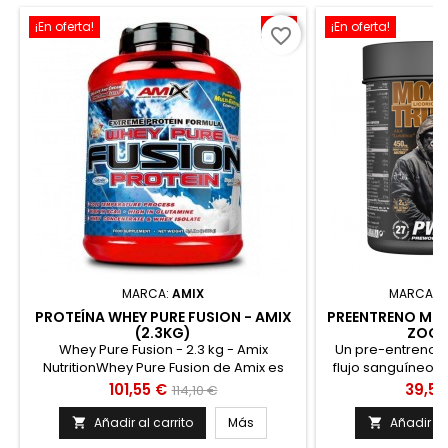
¡En oferta!
-11%
¡En oferta!
favorite_border
MARCA:
AMIX
MARCA:
Z
PROTEÍNA WHEY PURE FUSION - AMIX
PREENTRENO MOO
(2.3KG)
ZOOM
Whey Pure Fusion - 2.3 kg - Amix
Un pre-entreno q
NutritionWhey Pure Fusion de Amix es
flujo sanguíneo 
una potente mezcla de proteína de muy
fuerza y la 
Precio
Precio
Preci
101,55 €
39,51
114,10 €
alta calidad más una excelente
entrenamiento.
base
combinación de aminoácidos
nítrico con poten
Añadir al carrito
Más
Añadir al


ramificados y esenciales que ayuda a
contrastada por s