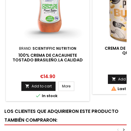
CREMA DE CA
BRAND:
SCIENTIFFIC NUTRITION
QU
100% CREMA DE CACAUHETE
TOSTADO BRASILEÑO.LA CALIDAD
MARCA LA DIFERENCIA.SIN AROMAS,
P
SIN ACEITES VEGETALES NI DE
€
PALMA.SOLO CACA
Price
€14.90
Add to 

Add to cart
More


Last it

In stock
LOS CLIENTES QUE ADQUIRIERON ESTE PRODUCTO
TAMBIÉN COMPRARON:
<
>