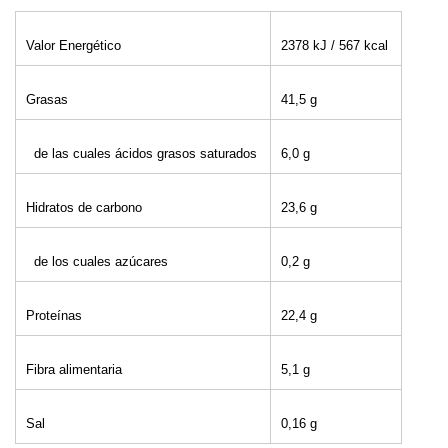
Valor Energético
2378 kJ / 567 kcal
Grasas
41,5 g
de las cuales ácidos grasos saturados
6,0 g
Hidratos de carbono
23,6 g
de los cuales azúcares
0,2 g
Proteínas
22,4 g
Fibra alimentaria
5,1 g
Sal
0,16 g