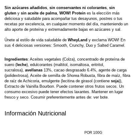
Sin azúcares añadidos
,
sin conservantes ni colorantes
,
sin
gluten
y
sin aceite de palma
,
WOW! Protein
es la elección más
deliciosa y saludable para acompañar tus desayunos, postres o tus
recetas por excelencia, en cualquier momento del día, manteniendo un
alto aporte de proteína y extremadamente bajas en azúcares y sal.
Únete al estilo de vida saludable de
WheyLand
y exclama WOW! En
sus 4 deliciosas versiones: Smooth, Crunchy, Duo y Salted Caramel.
Ingredientes
: Aceites vegetales (Colza), concentrado de proteína de
suero (
leche
), edulcorantes (maltitol, isomaltosa, eritritol,
sucralosa),
avellanas
13%, cacao desgrasado 6.4%, agente de carga
(polidextrosa), Aceite de semilla de Shorea Robusta, fibra de maíz, fibra
de raíz de Achicoria, emulgente (lecitina de girasol (contiene
soja
)),
Extracto de Vainilla Bourbon. Puede contener otros frutos secos. Un
consumo excesivo puede tener efectos laxantes. Mantener en lugar
fresco y seco. Cosumir preferentemente antes de: ver bote.
Información Nutricional
POR 100G