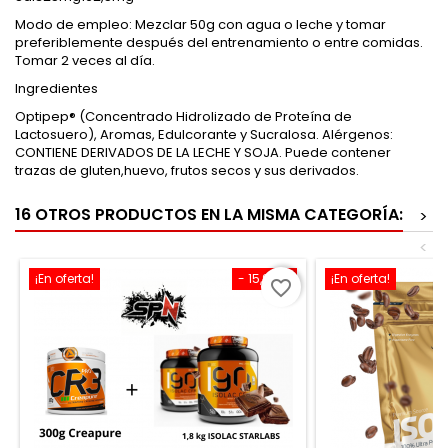
Modo de empleo: Mezclar 50g con agua o leche y tomar
preferiblemente después del entrenamiento o entre comidas.
Tomar 2 veces al día.
Ingredientes
Optipep® (Concentrado Hidrolizado de Proteína de
Lactosuero), Aromas, Edulcorante y Sucralosa. Alérgenos:
CONTIENE DERIVADOS DE LA LECHE Y SOJA. Puede contener
trazas de gluten,huevo, frutos secos y sus derivados.
16 OTROS PRODUCTOS EN LA MISMA CATEGORÍA:
>
<
¡En oferta!
- 15,90 €
¡En oferta!
favorite_border