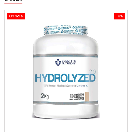
On sale!
-8%