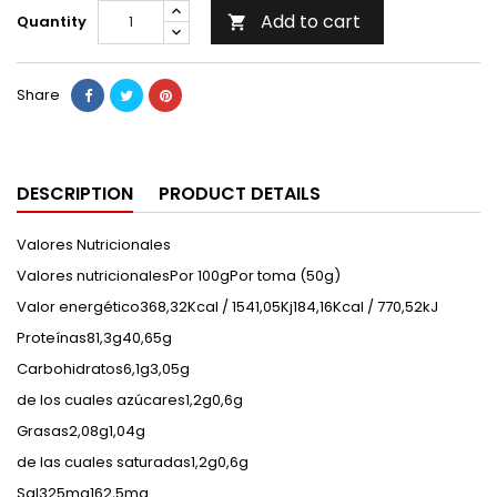
Add to cart
Quantity

Share
DESCRIPTION
PRODUCT DETAILS
Valores Nutricionales
Valores nutricionalesPor 100gPor toma (50g)
Valor energético368,32Kcal / 1541,05Kj184,16Kcal / 770,52kJ
Proteínas81,3g40,65g
Carbohidratos6,1g3,05g
de los cuales azúcares1,2g0,6g
Grasas2,08g1,04g
de las cuales saturadas1,2g0,6g
Sal325mg162,5mg