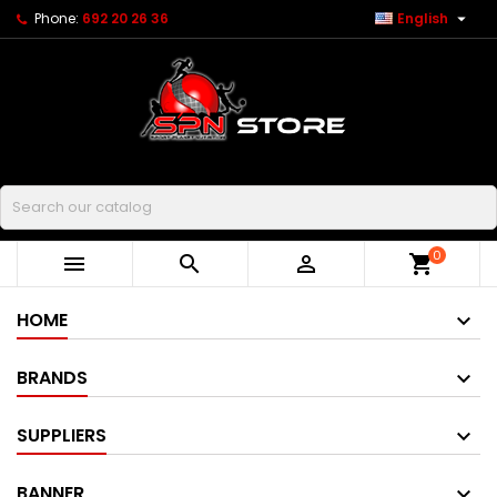

Phone:
692 20 26 36
English
Buscar
0



shopping_cart
HOME
BRANDS
SUPPLIERS
BANNER