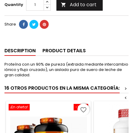
Add to cart
Quantity

Share
DESCRIPTION
PRODUCT DETAILS
Proteína con un 90% de pureza (extraida mediante intercambio
iónico y flujo cruzado), un aislado puro de suero de leche de
gran calidad.
16 OTROS PRODUCTOS EN LA MISMA CATEGORÍA:
>
<
¡En oferta!
-15,2%
favorite_border