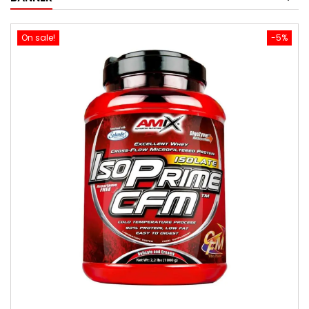
On sale!
-5%