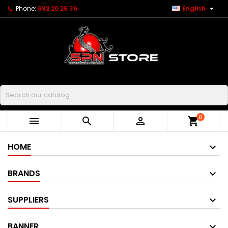

Phone:
692 20 26 36
English
Buscar
0



shopping_cart
HOME
BRANDS
SUPPLIERS
BANNER