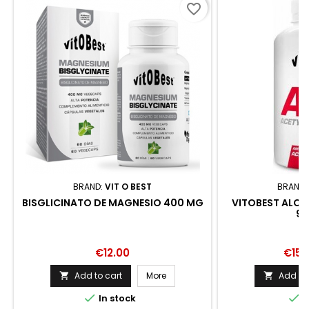
favorite_border
BRAND:
VIT O BEST
BRAND:
BISGLICINATO DE MAGNESIO 400 MG
VITOBEST ALC A
90
Price
Price
€12.00
€15.
Add to cart
More
Add to 




In stock
I