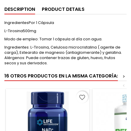
DESCRIPTION
PRODUCT DETAILS
IngredientesPor 1 Cápsula
L-Tirosina500mg
Modo de empleo: Tomar 1 cápsula al día con agua.
Ingredientes: L-Tirosina, Celulosa microcristalina ( agente de
carga), Estearato de magnesio (antiaglomerante) y gelatina.
Alérgenos: Puede contener trazas de gluten, huevo, frutos
secos y sus derivados.
16 OTROS PRODUCTOS EN LA MISMA CATEGORÍA:
>
<
favorite_border