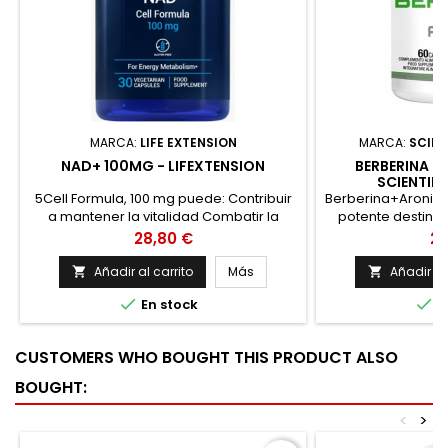
MARCA:
LIFE EXTENSION
MARCA:
SCIEN
NAD+ 100MG - LIFEXTENSION
BERBERINA +
SCIENTIFF
5Cell Formula, 100 mg puede: Contribuir
Berberina+Aronia
a mantener la vitalidad Combatir la
potente destina
fatiga Apoyar el metabolismo celular
salud de manera g
Precio
Pr
28,80 €
23
juvenil y la producción de energía
lipídico. -Mejora re
Promover la longevidad NAD+ es una
Ayuda con el
Añadir al carrito
Más
Añadir al


coenzima celular que se encuentra en


En stock
E
cada célula de nuestro cuerpo y es
necesaria para crear trifosfato de
adenosina (ATP), que el cuerpo usa
CUSTOMERS WHO BOUGHT THIS PRODUCT ALSO
como combustible. NAD+ Cell...
BOUGHT:
<
>