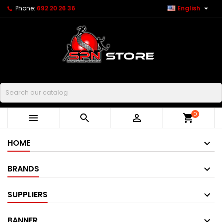

Phone:
692 20 26 36
English
Buscar
0



shopping_cart
HOME
BRANDS
SUPPLIERS
BANNER