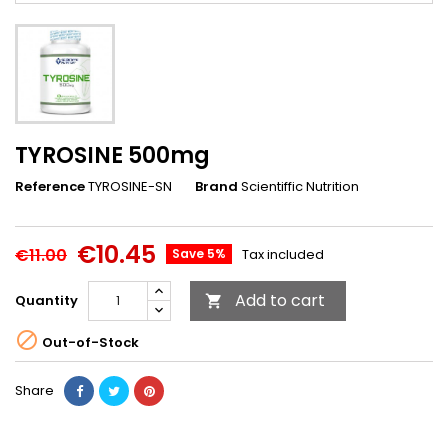
TYROSINE 500mg
Reference
TYROSINE-SN
Brand
Scientiffic Nutrition
€10.45
€11.00
Save 5%
Tax included
Add to cart
Quantity


Out-of-Stock
Share