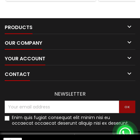

PRODUCTS

OUR COMPANY

YOUR ACCOUNT

CONTACT
NEWSLETTER
Enim quis fugiat consequat elit minim nisi eu
occaecat occaecat deserunt aliquip nisi ex deserunt.
© Copyright 2026 NUTRITION PLANET (SALOMON RMI FIT, S.L.). All Rights