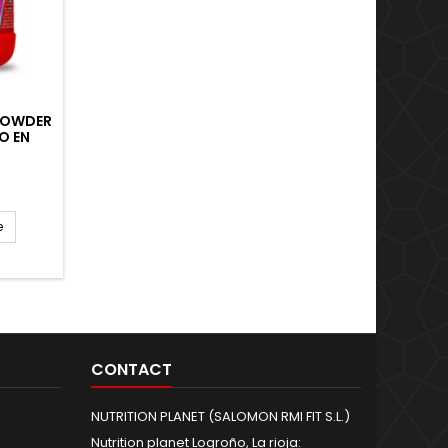
POWDER
O EN
ADOS
ÓPTIMO
e
CONTACT
NUTRITION PLANET (SALOMON RMI FIT S.L.)
Nutrition planet Logroño, La rioja: