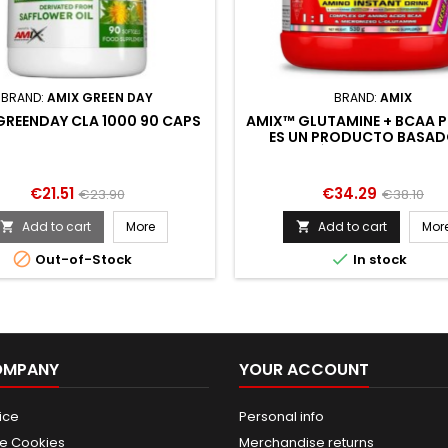
BRAND:
AMIX GREEN DAY
BRAND:
AMIX
GREENDAY CLA 1000 90 CAPS
AMIX™ GLUTAMINE + BCAA 
ES UN PRODUCTO BASAD
AMINOÁCIDOS RAMIFIC
(BCAA´S) CON SU RATIO 
2:1:1, JUNTO A LA MI
Price
Regular
Price
Regular
€21.51
€34.29
€23.90
€38.10
price
price
Add to cart
More
Add to cart
Mor




Out-of-Stock
In stock
OMPANY
YOUR ACCOUNT
ice
Personal info
de Cookies
Merchandise returns