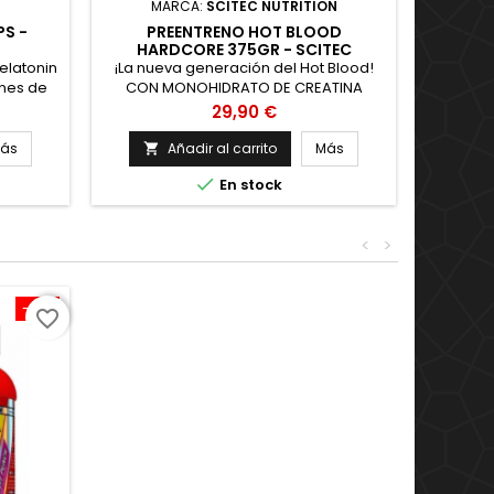
MARCA:
SCITEC NUTRITION
MAR
PS -
PREENTRENO HOT BLOOD
PROTEÍN
HARDCORE 375GR - SCITEC
S
NUTRITION
elatonin
¡La nueva generación del Hot Blood!
Whey P
nes de
CON MONOHIDRATO DE CREATINA
Digezy
umpidos
MATRIZ DE AMINOÁCIDOS RENOVADA
Lac
Precio
29,90 €
rtar
INGREDIENTES ACTIVOS NOOTRÓPICOS
Digezym
as de
300 MG DE CAFEÍNA DE MÚLTIPLES
Prote
ás
Añadir al carrito
Más


beración
FUENTES CON ELECTROLITOS CON
Lacprod

En stock
con
EXTRACTO DE PIMIENTA NEGRA
Envío
ómoda
(BIOPERINE®) COMPLEJO ANTIOXIDANTE
Compra 
e La
COMPLEJO INMUNITARIO
MAÑANA
<
>
roducida
antes 
-10%
favorite_border