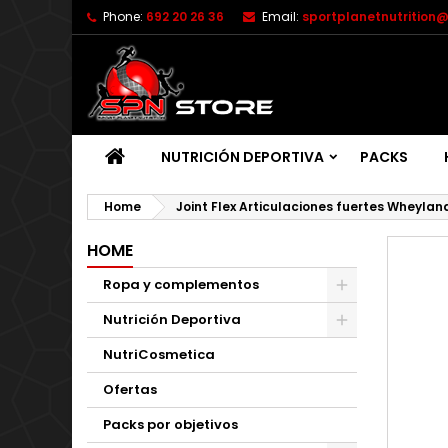
Phone:
692 20 26 36
Email:
sportplanetnutrition
NUTRICIÓN DEPORTIVA
PACKS
Home
Joint Flex Articulaciones fuertes Wheylan
HOME
Ropa y complementos
Nutrición Deportiva
NutriCosmetica
Ofertas
Packs por objetivos