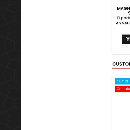
MAGN
El pod
en Neu
abso
funcion
memor
Fa
recupe
salud 
fórmu
CUSTOM
glut
Out-of
On sale