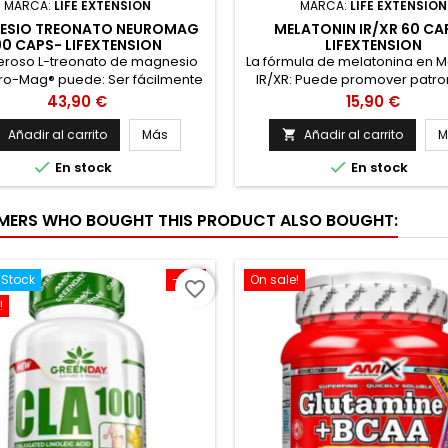
MARCA:
LIFE EXTENSION
MARCA:
LIFE EXTENSION
ESIO TREONATO NEUROMAG
MELATONIN IR/XR 60 CA
90 CAPS- LIFEXTENSION
LIFEXTENSION
eroso L-treonato de magnesio
La fórmula de melatonina en M
ro-Mag® puede: Ser fácilmente
IR/XR: Puede promover patro
rbido por el cerebro para un
sueño saludables e ininterr
Precio
Precio
43,90 €
15,90 €
amiento saludable Promover la
Está formulado para sopo
ia de trabajo(a corto plazo)
aproximadamente siete hor
Añadir al carrito
Más
Añadir al carrito
M


vorecer una velocidad de
soporte Combina formas de li


En stock
En stock
ración saludable Fomentar la
inmediata y prolongada 
cognitiva general Ofrecer una
MicroActive® Melatonina C
la vegetariana sin OGM y sin
cápsula antes de acostars
ERS WHO BOUGHT THIS PRODUCT ALSO BOUGHT:
en El magnesio es un mineral
melatonina es una hormona p
esencial...
naturalmente en el...
-Stock
-10%
On sale!
favorite_border
!