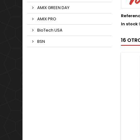
AMIX GREEN DAY
Referen
AMIX PRO
In stock
BioTech USA
16 OTR
BSN