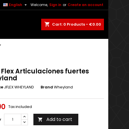

English
Welcome,
Sign in
or
Create an account
shopping_cart
Cart:
0
Products - €0.00
 Flex Articulaciones fuertes
yland
ce
JFLEX WHEYLAND
Brand
Wheyland
90
Tax included
Add to cart
y
