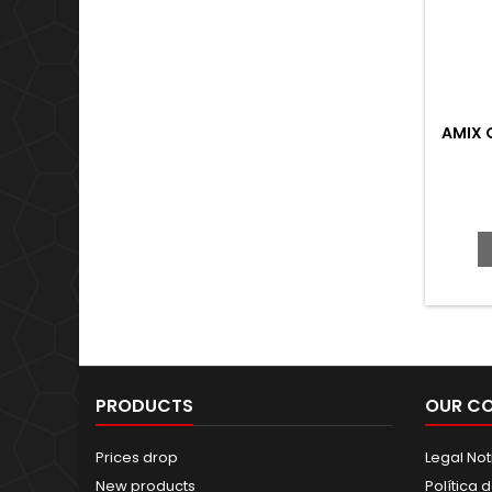
AMIX 
PRODUCTS
OUR C
Prices drop
Legal Not
New products
Política 