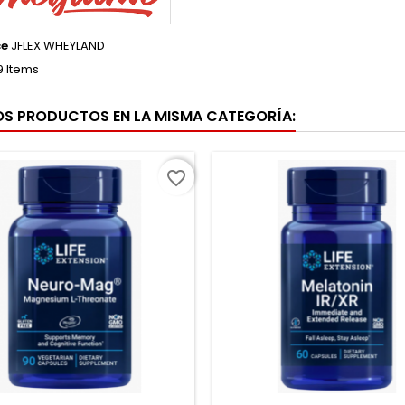
ce
JFLEX WHEYLAND
9 Items
OS PRODUCTOS EN LA MISMA CATEGORÍA:
favorite_border