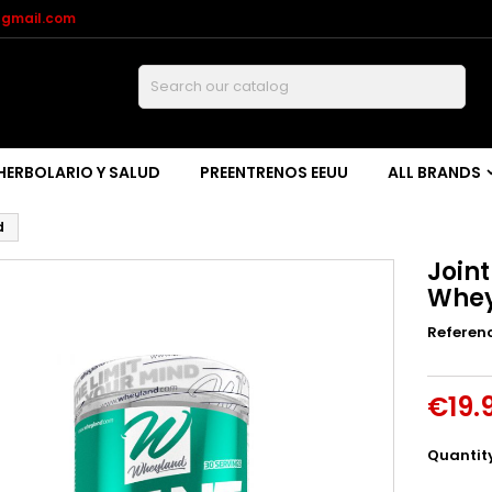
@gmail.com
Buscar
HERBOLARIO Y SALUD
PREENTRENOS EEUU
ALL BRANDS
d
Joint
Whe
Referen
€19.
Quantit