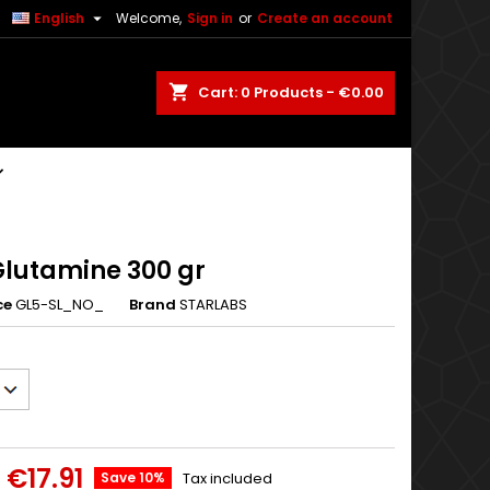

English
Welcome,
Sign in
or
Create an account
shopping_cart
Cart:
0
Products - €0.00
Glutamine 300 gr
ce
GL5-SL_NO_
Brand
STARLABS
€17.91
Save 10%
Tax included