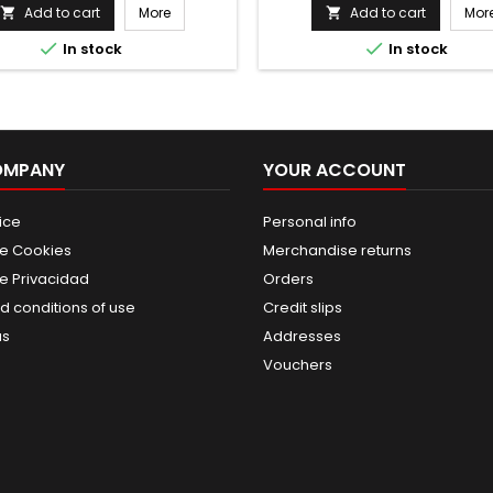
price
price
Add to cart
More
Add to cart
Mor




In stock
In stock
OMPANY
YOUR ACCOUNT
ice
Personal info
de Cookies
Merchandise returns
de Privacidad
Orders
d conditions of use
Credit slips
us
Addresses
Vouchers