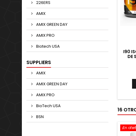
226ERS
AMIX
AMIX GREEN DAY
AMIX PRO
Biotech USA
I90 I
DE 
VALO
SUPPLIERS
B
AMIX
AMIX GREEN DAY
AMIX PRO
BioTech USA
16 OTR
BSN
¡En ofer