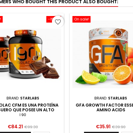
ERS WHO BOUGHT THIS PRODUCT ALSO BOUGHT:
nir el catabolismo proteico...
máxima absorción). Los amin
son...
!
-15.2%
On sale!
favorite_border
BRAND:
STARLABS
BRAND:
STARLABS
SOLAC CFM ES UNA PROTEÍNA
GFA GROWTH FACTOR ESSE
SUERO QUE POSEE UN ALTO
AMINO ACIDS
R BIOLÓGICO. LA MISMA ES
I 90
ENEFICIOSA PARA TODOS
AQUELLOS DEPORTIST
Price
Regular
Price
Regular
€84.21
€35.91
€99.30
€39.90