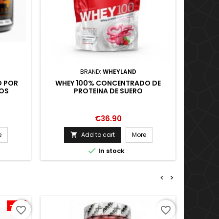
BRAND:
WHEYLAND
O POR
WHEY 100% CONCENTRADO DE
MA
ROS
PROTEINA DE SUERO
ESEN
AL QUE
O DEL
OS.
Price
€36.90
e
Add to cart
More


In stock
<
>
-10%
favorite_border
favorite_border