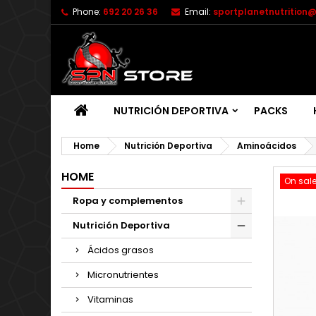
Phone:
692 20 26 36
Email:
sportplanetnutrition
NUTRICIÓN DEPORTIVA
PACKS
Home
Nutrición Deportiva
Aminoácidos
HOME
On sale
Ropa y complementos
Nutrición Deportiva
Ácidos grasos
Micronutrientes
Vitaminas