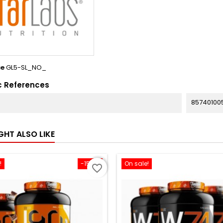
ce
GL5-SL_NO_
c References
85740100
GHT ALSO LIKE
!
-15.2%
On sale!
favorite_border