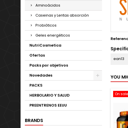
Aminoácidos
Caseinas y Lentas absorción
Probióticos
Geles energéticos
Referen
NutriCosmetica
Specifi
Ofertas
ean13
Packs por objetivos
Novedades
YOU MI
PACKS
On sale
HERBOLARIO Y SALUD
PREENTRENOS EEUU
BRANDS