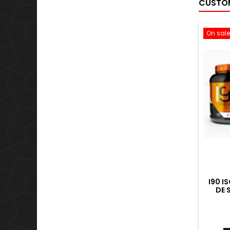
CUSTOM
preve
On sale
I90 I
DE 
VALO
B