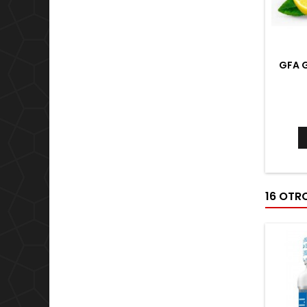
GFA 
16 OTR