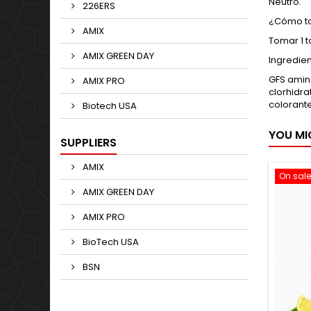
Neutro.
226ERS
¿Cómo to
AMIX
Tomar 1 to
AMIX GREEN DAY
Ingredie
GFS aminos
AMIX PRO
clorhidra
colorante
Biotech USA
YOU MI
SUPPLIERS
AMIX
On sale
AMIX GREEN DAY
AMIX PRO
BioTech USA
BSN