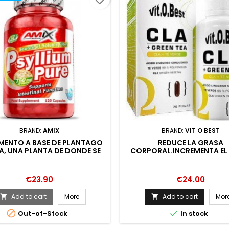
BRAND:
AMIX
BRAND:
VIT O BEST
MENTO A BASE DE PLANTAGO
REDUCE LA GRASA
, UNA PLANTA DE DONDE SE
CORPORAL.INCREMENTA EL
ZA LA SEMILLA Y LA CASCARA
MUSCULAR.MEJORA LA S
OR.ES UNA EXCELENTE FUENTE
GENERAL.ES UN POTEN
DE
ANTIOXIDANTE Y FAVOREC
Price
Price
€23.90
€24.00
SISTEMA IN
Add to cart
More
Add to cart
Mor




Out-of-Stock
In stock