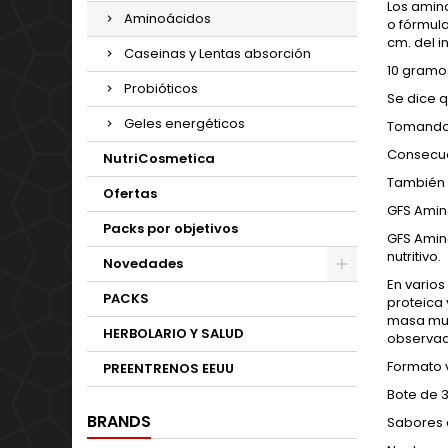
Los amin
Aminoácidos
o fórmula
cm. del i
Caseinas y Lentas absorción
10 gramo
Probióticos
Se dice q
Geles energéticos
Tomando 
Consecue
NutriCosmetica
También 
Ofertas
GFS Amin
Packs por objetivos
GFS Amino
nutritivo.
Novedades
En vario
PACKS
proteica 
masa mus
HERBOLARIO Y SALUD
observad
Formato v
PREENTRENOS EEUU
Bote de 3
BRANDS
Sabores 