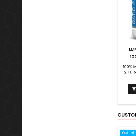
MA
10
100% M
2.1.1.
1,25g 
CUSTOM
Out-of