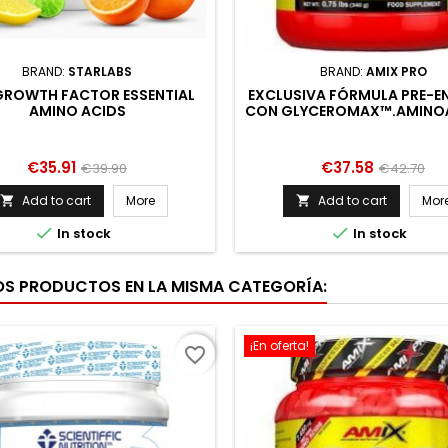
BRAND:
STARLABS
BRAND:
AMIX PRO
GROWTH FACTOR ESSENTIAL
EXCLUSIVA FÓRMULA PRE-E
AMINO ACIDS
CON GLYCEROMAX™.AMINO
ALTAMENTE ASIMILABLES SIN
NI AZÚCAR.MEJORAN LA SÍNT
PROT
Price
Regular
Price
Regular
€35.91
€37.58
€39.90
€42.70
price
price
Add to cart
More
Add to cart
Mor




In stock
In stock
OS PRODUCTOS EN LA MISMA CATEGORÍA:
¡En oferta!
favorite_border