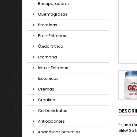
Recuperadores
Quemagrasas
Proteínas
Pre - Entrenos
Óxido Nítrico
Lcarnitina
Intra - Entrenos
Isotónicos
Cremas
Creatina
DESCRI
Carbohidratos
Antioxidantes
Es una f
élite! Se
Anabólicos naturales