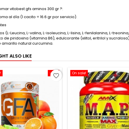
mar vitobest gfs aminos 300 gr ?:
ma al día (1 cacito = 16.6 gr por servicio).
ntes
 (L-Leucina, L-valina, L-isoleucina, L-lisina, L-fenilalanina, L-treonina,
to de piridoxina (vitamina B6), edulcorante (xilitol, eritrilol y sucralos
 amarillo natural curcumina.
GHT ALSO LIKE
!
-10%
On sale!
favorite_border