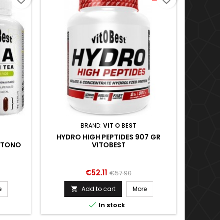
BRAND:
VIT O BEST
HYDRO HIGH PEPTIDES 907 GR
COMPLE
 TONO
VITOBEST
DE UN
ALUD
BENEFI
TE
E AL
INMU
Price
Regular
€52.11
€57.90
price
e
Add to cart
More


In stock