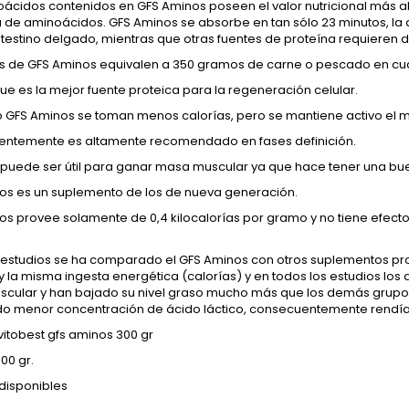
oácidos contenidos en GFS Aminos poseen el valor nutricional más a
 de aminoácidos. GFS Aminos se absorbe en tan sólo 23 minutos, la a
ntestino delgado, mientras que otras fuentes de proteína requieren d
s de GFS Aminos equivalen a 350 gramos de carne o pescado en cuant
ue es la mejor fuente proteica para la regeneración celular.
GFS Aminos se toman menos calorías, pero se mantiene activo el m
ntemente es altamente recomendado en fases definición.
puede ser útil para ganar masa muscular ya que hace tener una buen
os es un suplemento de los de nueva generación.
s provee solamente de 0,4 kilocalorías por gramo y no tiene efecto
s estudios se ha comparado el GFS Aminos con otros suplementos pro
y la misma ingesta energética (calorías) y en todos los estudios l
cular y han bajado su nivel graso mucho más que los demás grupos.
o menor concentración de ácido láctico, consecuentemente rendí
itobest gfs aminos 300 gr
00 gr.
disponibles