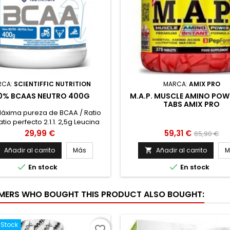
RCA:
SCIENTIFFIC NUTRITION
MARCA:
AMIX PRO
0% BCAAS NEUTRO 400G
M.A.P. MUSCLE AMINO POW
TABS AMIX PRO
áxima pureza de BCAA / Ratio
 Ratio perfecto 2.1.1. 2,5g Leucina
Isoleucina 1,25g Valina Sabores:
Precio
Precio
Precio
29,99 €
59,31 €
65,90 €
Neutro Envase: 400g
base
Añadir al carrito
Más
Añadir al carrito
M




En stock
En stock
ERS WHO BOUGHT THIS PRODUCT ALSO BOUGHT:
-Stock
favorite_border