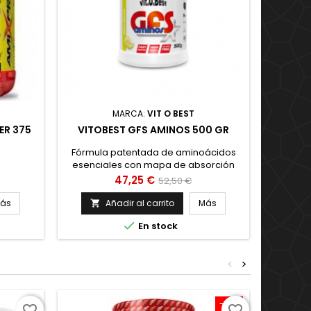
MARCA:
VIT O BEST
ER 375
VITOBEST GFS AMINOS 500 GR
GFA G
Fórmula patentada de aminoácidos
GFA G
esenciales con mapa de absorción
ESENCIAL
genética. Aumentar y mejorar la fuerza
GFA G
Precio
Precio
47,25 €
52,50 €
muscular. Acelerar la síntesis proteica
proporc
base
corporal. Promover la recuperación
la Na
ás
Añadir al carrito
Más


muscular después de la actividad
Science

En stock
física. Proporcionar una mayor masa
proteica
muscular.
y aport
forma 
<
>
máxima 
-10%
On sale!
favorite_border
favorite_border