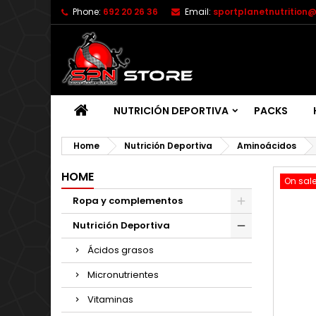
Phone:
692 20 26 36
Email:
sportplanetnutrition
NUTRICIÓN DEPORTIVA
PACKS
Home
Nutrición Deportiva
Aminoácidos
HOME
On sale
Ropa y complementos
Nutrición Deportiva
Ácidos grasos
Micronutrientes
Vitaminas