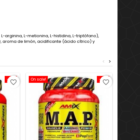
 L-arginina, L-metionina, L-histidina, L-triptófano),
a), aroma de limón, acidificante (ácido cítrico) y
<
>
-12%
On sale!
-10%
On sale!
favorite_border
favorite_border