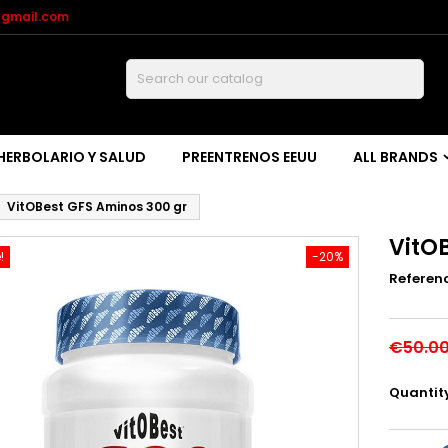
@gmail.com
Buscar
HERBOLARIO Y SALUD
PREENTRENOS EEUU
ALL BRANDS
VitOBest GFS Aminos 300 gr
VitO
!
-20%
Referen
€50.0
Quantit