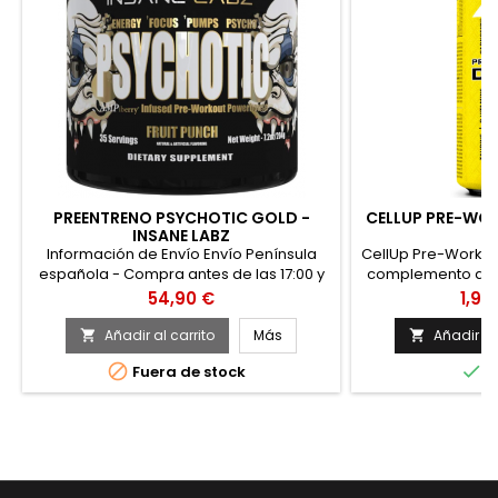
PREENTRENO PSYCHOTIC GOLD -
CELLUP PRE-WO
INSANE LABZ
Información de Envío Envío Península
CellUp Pre-Workou
española - Compra antes de las 17:00 y
complemento alim
RECÍBELO MAÑANA Envío en Logroño -
citrulina, cafeína,
Precio
Prec
54,90 €
1,98
Compra antes de las 15:00 y RECÍBELO
otros ingredient
HOY MISMO ENVÍO GRATIS a partir de 49€
Pre-Workout D
Añadir al carrito
Más
Añadir al


energética pre-en


Fuera de stock
E
sabor, enriquecid
B5, B6) las cuale
fatiga Conti
(Carn