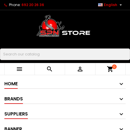

Phone:
692 20 26 36
English
Buscar
0



shopping_cart
HOME
BRANDS
SUPPLIERS
BANNER