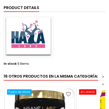
PRODUCT DETAILS
In stock
5 Items
16 OTROS PRODUCTOS EN LA MISMA CATEGORÍA:
>
<
Fuera de stock
¡En oferta!
favorite_border