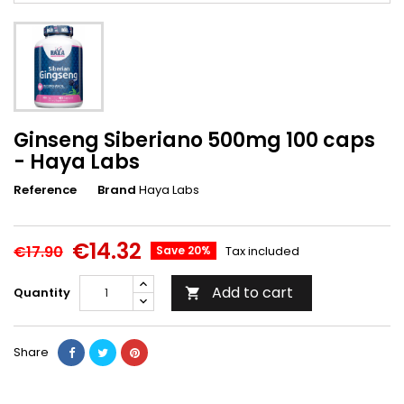
Ginseng Siberiano 500mg 100 caps
- Haya Labs
Reference
Brand
Haya Labs
€14.32
€17.90
Save 20%
Tax included
Add to cart
Quantity

Share