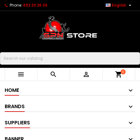

Phone:
692 20 26 36
English
Buscar
0



shopping_cart
HOME
BRANDS
SUPPLIERS
BANNER